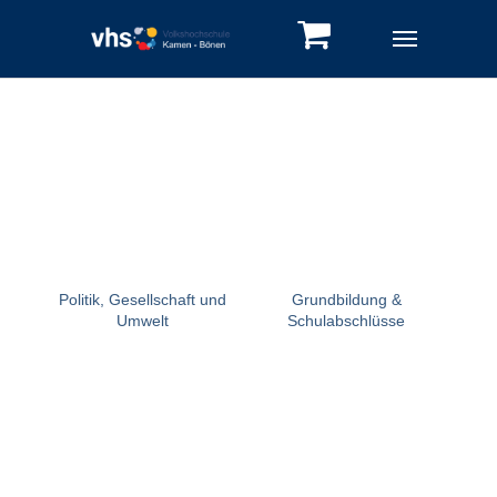
Skip to main navigation
Zum Hauptinhalt springen
Skip to page footer
Politik, Gesellschaft und
Grundbildung &
Umwelt
Schulabschlüsse