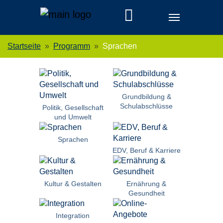
Skip to main navigation
Zum Hauptinhalt springen
Skip to page footer
Sie sind hier:
Startseite
Programm
Sprachen
Grundbildung &
Schulabschlüsse
Politik, Gesellschaft
und Umwelt
Sprachen
EDV, Beruf & Karriere
Kultur & Gestalten
Ernährung &
Gesundheit
Integration