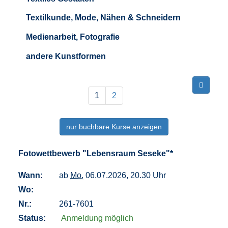
Textilkunde, Mode, Nähen & Schneidern
Medienarbeit, Fotografie
andere Kunstformen
Seite
Seiten
1
blättern
1
2
von
2
nur buchbare
Kurse anzeigen
Fotowettbewerb "Lebensraum Seseke"*
Wann:
ab
Mo.
06.07.2026, 20.30 Uhr
Wo:
Nr.:
261-7601
Status:
Anmeldung möglich