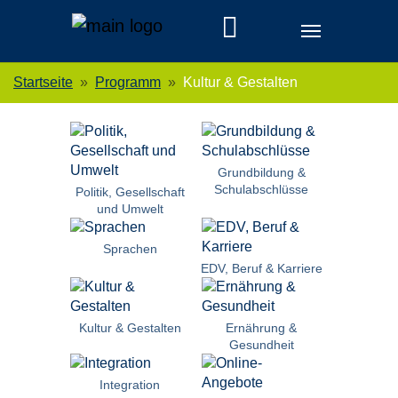
Skip to main navigation
Zum Hauptinhalt springen
Skip to page footer
Sie sind hier:
Startseite
Programm
Kultur & Gestalten
Grundbildung &
Schulabschlüsse
Politik, Gesellschaft
und Umwelt
Sprachen
EDV, Beruf & Karriere
Kultur & Gestalten
Ernährung &
Gesundheit
Integration