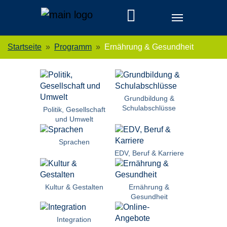
Skip to main navigation
Zum Hauptinhalt springen
Skip to page footer
Sie sind hier:
Startseite
Programm
Ernährung & Gesundheit
Grundbildung &
Schulabschlüsse
Politik, Gesellschaft
und Umwelt
Sprachen
EDV, Beruf & Karriere
Kultur & Gestalten
Ernährung &
Gesundheit
Integration