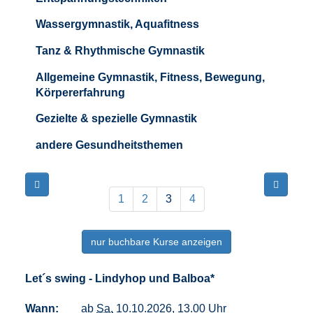
Wassergymnastik, Aquafitness
Tanz & Rhythmische Gymnastik
Allgemeine Gymnastik, Fitness, Bewegung,
Körpererfahrung
Gezielte & spezielle Gymnastik
andere Gesundheitsthemen
Seite
Seiten
3
blättern
1
2
3
4
von
4
nur buchbare
Kurse anzeigen
Let´s swing - Lindyhop und Balboa*
Wann:
ab
Sa.
10.10.2026, 13.00 Uhr