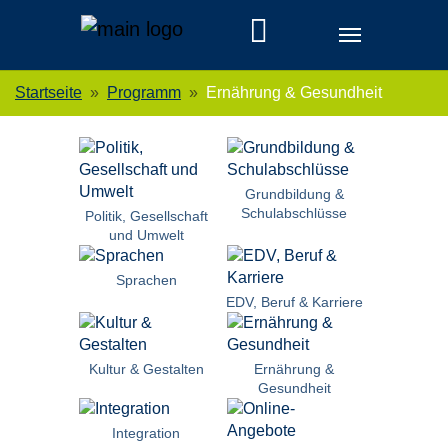
Skip to main navigation
Zum Hauptinhalt springen
Skip to page footer
Sie sind hier:
Startseite
Programm
Ernährung & Gesundheit
Grundbildung &
Schulabschlüsse
Politik, Gesellschaft
und Umwelt
Sprachen
EDV, Beruf & Karriere
Kultur & Gestalten
Ernährung &
Gesundheit
Integration