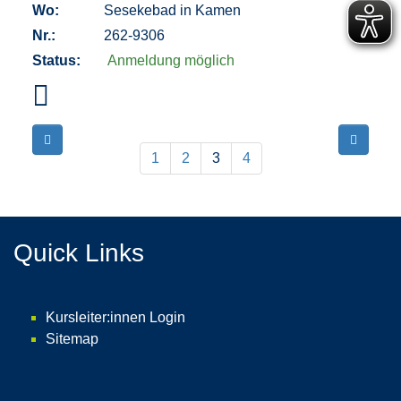
Wo:
Sesekebad in Kamen
Nr.:
262-9306
Status:
Anmeldung möglich
Seite
Seiten
3
blättern
1
2
3
4
von
4
Quick Links
Kursleiter:innen Login
Sitemap